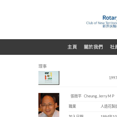
主頁
關於我們
社
理事
199
張微平 Cheung, Jerry M P
職業
人造花製
加入日期
1994年1