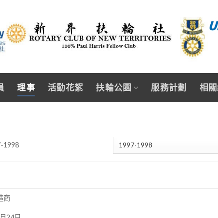
員
理事
活動花絮
扶輪公園
服務計劃
相關
7-1998
造商
0月24日