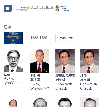
理事
1985-1986
社長
副社長
職業服務主委
理事
李乃元
郭明義
周華焯
周華焯
Lyon Y. Lee
Kwok,
Chow Wah
Chow Wah
Wisdom M.Y.
Cheuck
Cheuck