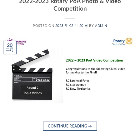
2022-2023 Rotary PoA Photo & Video
Competition
POSTED ON
2023 年 02 月 20 日
BY
ADMIN
20
二月
CONTINUE READING
→