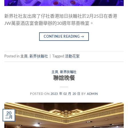
新界社社友出席了仔社香港旭日扶輪社於2月25日在香港
JW萬豪酒店宴會廳舉辦的30週年慈善晚宴。
CONTINUE READING
→
Posted in
主頁
,
新界扶輪社
|
Tagged
活動花絮
主頁
,
新界扶輪社
聯誼晚餐
POSTED ON
2023 年 02 月 20 日
BY
ADMIN
20
二月