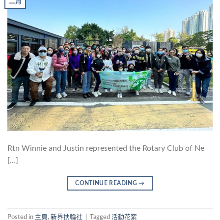
二月
Rtn Winnie and Justin represented the Rotary Club of Ne
[…]
CONTINUE READING
→
Posted in
主頁
,
新界扶輪社
|
Tagged
活動花絮