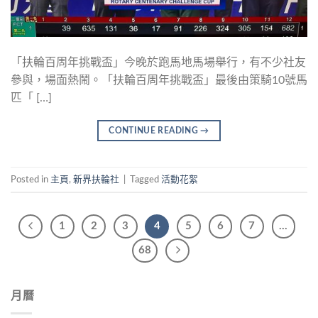
「扶輪百周年挑戰盃」今晚於跑馬地馬場舉行，有不少社友
參與，場面熱鬧。「扶輪百周年挑戰盃」最後由策騎10號馬
匹「 […]
CONTINUE READING
→
Posted in
主頁
,
新界扶輪社
|
Tagged
活動花絮
1
2
3
4
5
6
7
…
68
月曆