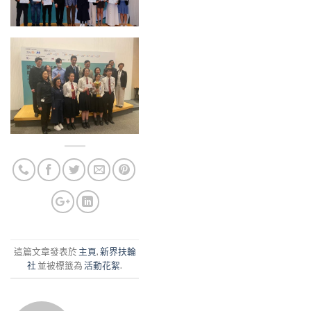
這篇文章發表於
主頁
,
新界扶輪
社
並被標籤為
活動花絮
.