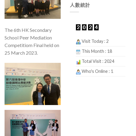
人數統計
The 6th HK Secondary
School Peer Mediation
Visit Today : 2
Competitiom Final held on
This Month : 18
25 March 2023.
Total Visit : 2024
Who's Online : 1