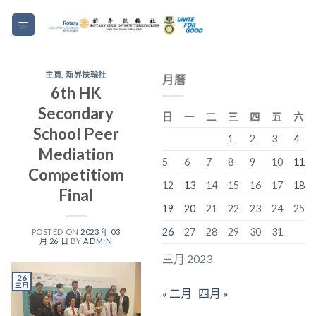
主頁
,
新界扶輪社
月曆
6th HK
Secondary
日
一
二
三
四
五
六
School Peer
1
2
3
4
Mediation
5
6
7
8
9
10
11
Competitiom
12
13
14
15
16
17
18
Final
19
20
21
22
23
24
25
26
27
28
29
30
31
POSTED ON
2023 年 03
月 26 日
BY
ADMIN
三月 2023
26
三月
« 二月
四月 »