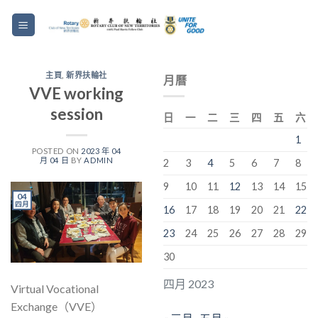
主頁
,
新界扶輪社
月曆
VVE working
session
日
一
二
三
四
五
六
1
POSTED ON
2023 年 04
月 04 日
BY
ADMIN
2
3
4
5
6
7
8
9
10
11
12
13
14
15
04
四月
16
17
18
19
20
21
22
23
24
25
26
27
28
29
30
四月 2023
Virtual Vocational
Exchange（VVE）