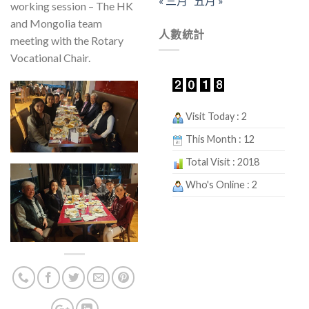
« 三月
五月 »
working session – The HK
and Mongolia team
人數統計
meeting with the Rotary
Vocational Chair.
Visit Today : 2
This Month : 12
Total Visit : 2018
Who's Online : 2